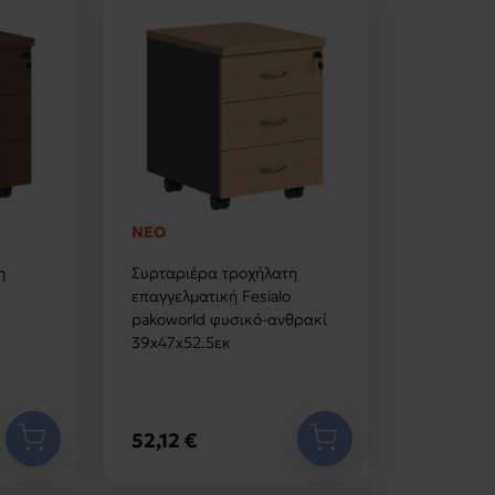
ΝΕΟ
η
Συρταριέρα τροχήλατη
επαγγελματική Fesialo
pakoworld φυσικό-ανθρακί
39x47x52.5εκ
52,12 €