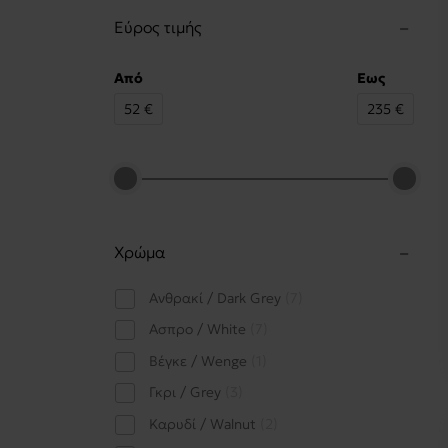
Εύρος τιμής
Από
Εως
52
€
235
€
Χρώμα
Ανθρακί / Dark Grey
7
Ασπρο / White
7
Βέγκε / Wenge
1
Γκρι / Grey
3
Καρυδί / Walnut
2