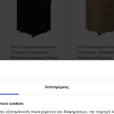
UNIT Συρταριέρα Γραφείου,
UNIT Συρταριέρα Γρα
3 Συρτάρια, Τροχήλατη,
3 Συρτάρια, Τροχήλατ
Melamine Απόχρωση Μαύρο
Melamine Απόχρωση
38x42x63cm
Sonoma 38x42x63cm
Λεπτομέρειες
53,58 €
53,58 €
οιεί cookies
την εξατομίκευση περιεχομένου και διαφημίσεων, την παροχή 