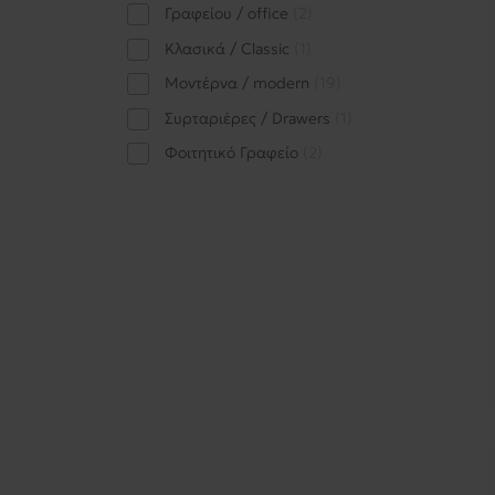
Γραφείου / office
2
Κλασικά / Classic
1
Μοντέρνα / modern
19
Συρταριέρες / Drawers
1
Φοιτητικό Γραφείο
2