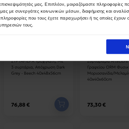
 επισκεψιμότητάς μας. Επιπλέον, μοιραζόμαστε πληροφορίες π
ό μας με συνεργάτες κοινωνικών μέσων, διαφήμισης και αναλύσ
 πληροφορίες που τους έχετε παραχωρήσει ή τις οποίες έχουν σ
υπηρεσιών τους.
Ν
ΣΥΡΤΑΡΙΕΡΑ Τροχήλατη, Με
Συρταριέρα ArteLibre
3 συρτάρια, Απόχρωση Dark
Γραφείου ORM Φυσικ
Grey - Beech 40x48x56cm
Μοριοσανίδα/Μελαμί
40x40x60cm
76,88 €
73,30 €