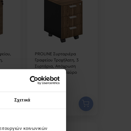
φείου,
PROLINE Συρταριέρα
η,
Γραφείου Τροχήλατη, 3
Συρτάρια, Απόχρωση
Καρυδί Δρυς - Μαύρο
41x45x59cm
Σχετικά
69,89 €
λειτουργιών κοινωνικών