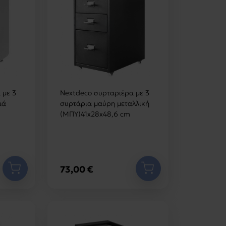
 με 3
Nextdeco συρταριέρα με 3
ιά
συρτάρια μαύρη μεταλλική
(ΜΠΥ)41x28x48,6 cm
73,00 €