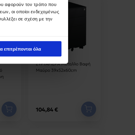
ου αφορούν τον τρόπο που
εων, οι οποίοι ενδεχομένως
υλλέξει σε σχέση με την
α επιτρέπονται όλα
ΣΥΡΤΑΡΙΕΡΑ Μέταλλο Βαφή
ό
Μαύρο 39x52x60cm
νη
104,84 €