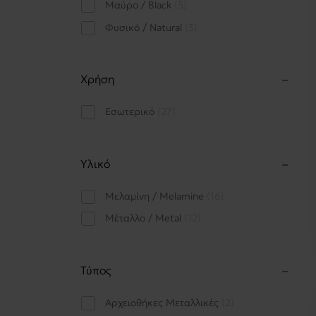
Μαύρο / Black
5
Φυσικό / Natural
3
Χρήση
Εσωτερικό
27
Υλικό
Μελαμίνη / Melamine
16
Μέταλλο / Metal
12
Τύπος
Αρχειοθήκες Μεταλλικές
2