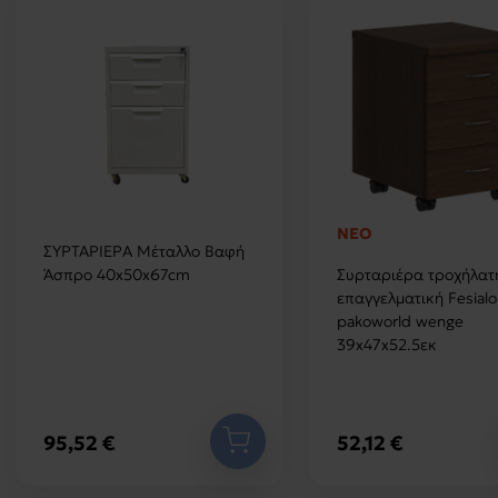
ΝΕΟ
ΣΥΡΤΑΡΙΕΡΑ Μέταλλo Βαφή
Άσπρο 40x50x67cm
Συρταριέρα τροχήλατ
επαγγελματική Fesialo
pakoworld wenge
39x47x52.5εκ
95,52 €
52,12 €