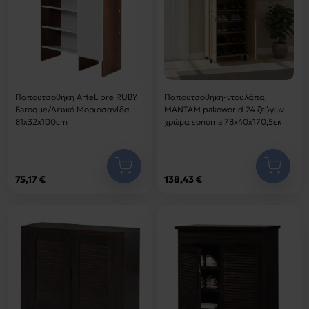
Παπουτσοθήκη ArteLibre RUBY
Παπουτσοθήκη-ντουλάπα
Baroque/Λευκό Μοριοσανίδα
MANTAM pakoworld 24 ζεύγων
81x32x100cm
χρώμα sonoma 78x40x170,5εκ
75,17 €
138,43 €