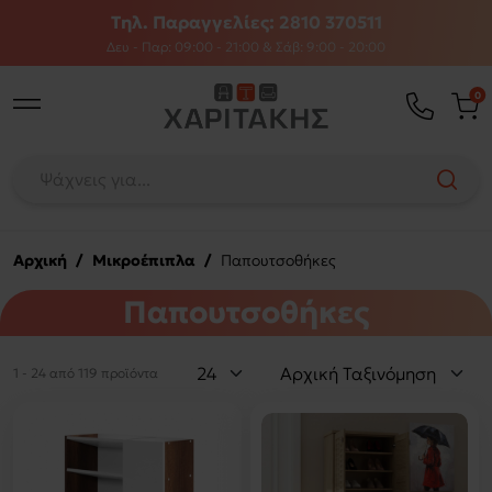
Τηλ. Παραγγελίες: 2810 370511
Δευ - Παρ: 09:00 - 21:00 & Σάβ: 9:00 - 20:00
0
Αρχική
/
Μικροέπιπλα
/
Παπουτσοθήκες
Παπουτσοθήκες
1 - 24 από 119 προϊόντα