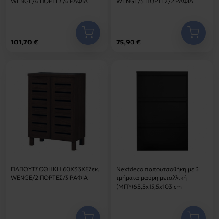
WENGE/4 ΠΟΡΤΕΣ/4 ΡΑΦΙΑ
WENGE/3 ΠΟΡΤΕΣ/2 ΡΑΦΙΑ
101,70 €
75,90 €
ΠΑΠΟΥΤΣΟΘΗΚΗ 60Χ33Χ87εκ.
Nextdeco παπουτσοθήκη με 3
WENGE/2 ΠΟΡΤΕΣ/3 ΡΑΦΙΑ
τμήματα μαύρη μεταλλική
(ΜΠΥ)65,5x15,5x103 cm