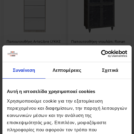
Παπουτσοθήκη ArteLibre LYKKE
Παπουτσοθήκη-ντουλάπι Ronan
Φυσικό Μοριοσανίδα/Μελαμίνη
pakoworld χρώμα wenge
50x24x148cm
70.5x35x122εκ
Συναίνεση
Λεπτομέρειες
Σχετικά
94,76 €
53,84 €
Αυτή η ιστοσελίδα χρησιμοποιεί cookies
Χρησιμοποιούμε cookie για την εξατομίκευση
περιεχομένου και διαφημίσεων, την παροχή λειτουργιών
κοινωνικών μέσων και την ανάλυση της
επισκεψιμότητάς μας. Επιπλέον, μοιραζόμαστε
πληροφορίες που αφορούν τον τρόπο που