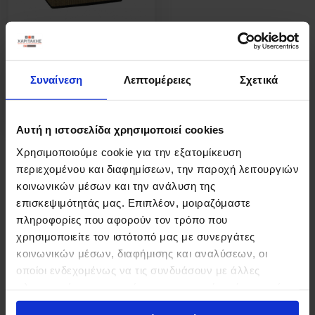
ΚΑΛΑΘΙ ΑΠΛΥΤΩΝ BAMBOO ΜΕ
ΚΑΠΑΚΙ 40Χ30Χ50ΕΚ
Συναίνεση
Λεπτομέρειες
Σχετικά
29,80 €
Αυτή η ιστοσελίδα χρησιμοποιεί cookies
Χρησιμοποιούμε cookie για την εξατομίκευση
περιεχομένου και διαφημίσεων, την παροχή λειτουργιών
1 - 3 από 3 προϊόντα
κοινωνικών μέσων και την ανάλυση της
επισκεψιμότητάς μας. Επιπλέον, μοιραζόμαστε
πληροφορίες που αφορούν τον τρόπο που
χρησιμοποιείτε τον ιστότοπό μας με συνεργάτες
κοινωνικών μέσων, διαφήμισης και αναλύσεων, οι
οποίοι ενδεχομένως να τις συνδυάσουν με άλλες
πληροφορίες που τους έχετε παραχωρήσει ή τις οποίες
έχουν συλλέξει σε σχέση με την από μέρους σας χρήση