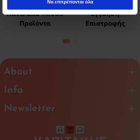
Να επιτρέπονται όλα
των υπηρεσιών τους.
Πάνω από 14.000
Εγγύηση
Προϊόντα
Επιστροφής
Χρημάτων
About
Info
Newsletter