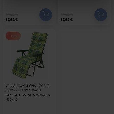
44,26 €
44,26 €
37,62 €
37,62 €
-15%
VELCO ΠΟΛΥΘΡΟΝΑ- ΚΡΕΒΑΤΙ
ΜΕΤΑΛΛΙΚΗ ΠΟΛ/ΠΛΩΝ
ΘΕΣΕΩΝ ΠΡΑΣΙΝΗ 59Χ96Χ109
(150Χ45)