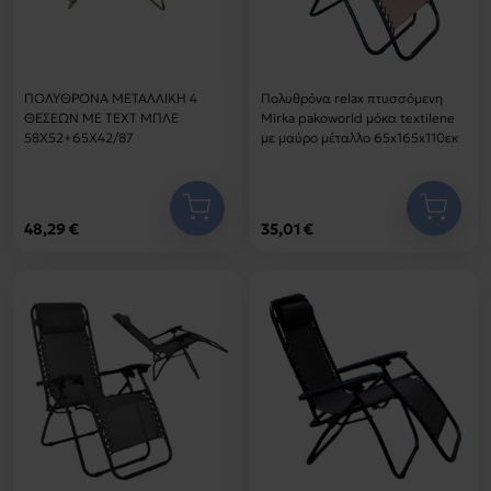
ΠΟΛΥΘΡΟΝΑ ΜΕΤΑΛΛΙΚΗ 4
Πολυθρόνα relax πτυσσόμενη
ΘΕΣΕΩΝ ΜΕ ΤΕΧΤ ΜΠΛΕ
Mirka pakoworld μόκα textilene
58Χ52+65Χ42/87
με μαύρο μέταλλο 65x165x110εκ
48,29 €
35,01 €