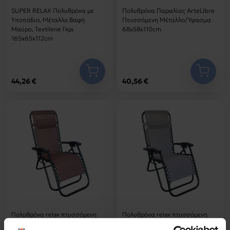
SUPER RELAX Πολυθρόνα με
Πολυθρόνα Παραλίας ArteLibre
Υποπόδιο, Μέταλλο Βαφή
Πτυσσόμενη Μέταλλο/Ύφασμα
Μαύρο, Textilene Γκρι
68x58x110cm
165x65x112cm
44,26 €
40,56 €
Πολυθρόνα relax πτυσσόμενη
Πολυθρόνα relax πτυσσόμενη
Mirka pakoworld textilene-
Mirka pakoworld γκρι textilene με