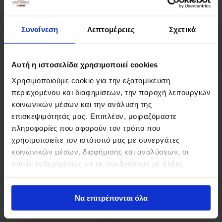
μέταλλο σε καφέ-μαύρη
μαύρο μέταλλο 65x165x110εκ
απόχρωση 65x165x110εκ
Συναίνεση
Λεπτομέρειες
Σχετικά
35,01 €
35,01 €
Αυτή η ιστοσελίδα χρησιμοποιεί cookies
Χρησιμοποιούμε cookie για την εξατομίκευση
-15%
-15%
περιεχομένου και διαφημίσεων, την παροχή λειτουργιών
κοινωνικών μέσων και την ανάλυση της
επισκεψιμότητάς μας. Επιπλέον, μοιραζόμαστε
πληροφορίες που αφορούν τον τρόπο που
χρησιμοποιείτε τον ιστότοπό μας με συνεργάτες
κοινωνικών μέσων, διαφήμισης και αναλύσεων, οι
οποίοι ενδεχομένως να τις συνδυάσουν με άλλες
πληροφορίες που τους έχετε παραχωρήσει ή τις οποίες
SUPER RELAX Πολυθρόνα με
SUPER RELAX Πολυθρόνα με
έχουν συλλέξει σε σχέση με την από μέρους σας χρήση
Υποπόδιο, Μέταλλο Βαφή
Υποπόδιο, Μέταλλο Βαφή
Να επιτρέπονται όλα
των υπηρεσιών τους.
Μαύρο, Textilene Καφέ
Μαύρο, Textilene Μπλε
165x65x112cm
165x65x112cm