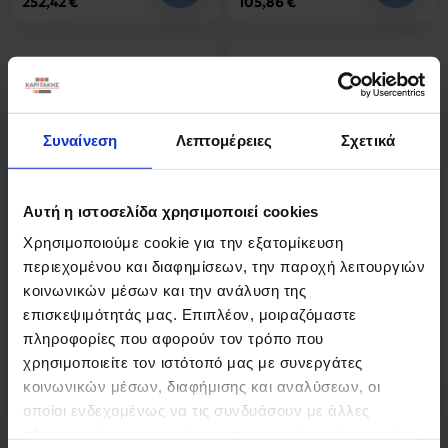
252,42 €
105,86 €
Συναίνεση
Λεπτομέρειες
Σχετικά
Αυτή η ιστοσελίδα χρησιμοποιεί cookies
Χρησιμοποιούμε cookie για την εξατομίκευση
Τραπέζι Xuson pakoworld μαύρο
LAZY SUSAN Τραπέζι Ροτόντα με
περιεχομένου και διαφημίσεων, την παροχή λειτουργιών
mdf με μεταλλικό πόδι
Περιστρεφόμενη επιφάνεια,
κοινωνικών μέσων και την ανάλυση της
Φ120x75εκ
Βάση Μέταλλο-Επιφάνεια
επισκεψιμότητάς μας. Επιπλέον, μοιραζόμαστε
Μάρμαρο Φ150-95x76cm
πληροφορίες που αφορούν τον τρόπο που
χρησιμοποιείτε τον ιστότοπό μας με συνεργάτες
κοινωνικών μέσων, διαφήμισης και αναλύσεων, οι
113,17 €
836,37 €
οποίοι ενδεχομένως να τις συνδυάσουν με άλλες
πληροφορίες που τους έχετε παραχωρήσει ή τις οποίες