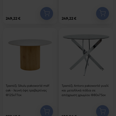
249,22 €
249,22 €
Τραπέζι Sikulu pakoworld mdf
Τραπέζι Antoro pakoworld γυαλί
oak - λευκή όψη τραβερτίνας
και μεταλλικά πόδια σε
Φ125x77εκ
απόχρωση χρωμίου Φ80x75εκ