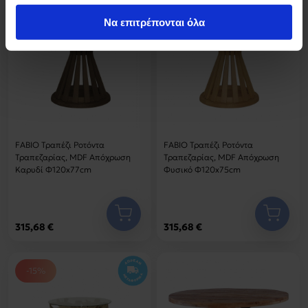
έχουν συλλέξει σε σχέση με την από μέρους σας χρήση
Να επιτρέπονται όλα
των υπηρεσιών τους.
FABIO Τραπέζι Ροτόντα
FABIO Τραπέζι Ροτόντα
Τραπεζαρίας, MDF Απόχρωση
Τραπεζαρίας, MDF Απόχρωση
Καρυδί Φ120x77cm
Φυσικό Φ120x75cm
315,68 €
315,68 €
-15%