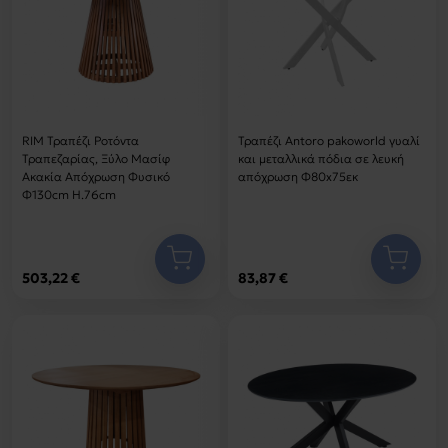
RIM Τραπέζι Ροτόντα
Τραπέζι Antoro pakoworld γυαλί
Τραπεζαρίας, Ξύλο Μασίφ
και μεταλλικά πόδια σε λευκή
Ακακία Απόχρωση Φυσικό
απόχρωση Φ80x75εκ
Φ130cm H.76cm
503,22 €
83,87 €