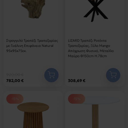
Στρογγυλό Τραπέζι Τραπεζαρίας
LIZARD Τραπέζι Ροτόντα
με Γυάλινη Επιφάνεια Natural
Τραπεζαρίας, Ξύλο Mango
95x95x75εκ.
Απόχρωση Φυσικό, Μέταλλο
Μαύρο Φ150cm H.78cm
920,00 €
782,00 €
308,69 €
-15%
-15%