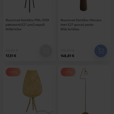
Φωτιστικό δαπέδου PWL-1059
Φωτιστικό δαπέδου Mesulus
pakoworld Ε27 μπεζ-καρυδί
Inart Ε27 φυσικό ρατάν
Φ38x140εκ
Φ56.5x150εκ
20,37 €
175,07 €
17,31 €
148,81 €
-15%
-15%