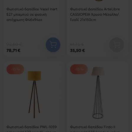
Φωτιστικό δαπέδου Vazel Inart
Φωτιστικό Δαπέδου ArteLibre
Ε27 μπαμπού σε φυσική
CASSIOPEIA Χρυσό Μέταλλο/
απόχρωση Φ46x94εκ
Γυαλί 21x150cm
92,60 €
41,76 €
78,71 €
35,50 €
-15%
-15%
Φωτιστικό δαπέδου PWL-1059
Φωτιστικό δαπέδου Firdo II