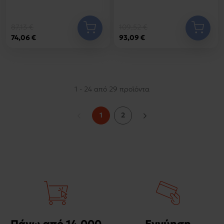
87,13 €
109,52 €
74,06 €
93,09 €
1 - 24 από 29 προϊόντα
1
2