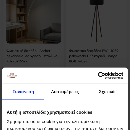
Φωτιστικό δαπέδου Archer
Φωτιστικό δαπέδου PWL-1059
pakoworld led χρυσό μεταλλικό
pakoworld Ε27 καρυδί-μαύρο
70x28x165εκ
Φ38x140εκ
20,37 €
59,19 €
17,31 €
Συναίνεση
Λεπτομέρειες
Σχετικά
-15%
Αυτή η ιστοσελίδα χρησιμοποιεί cookies
Χρησιμοποιούμε cookie για την εξατομίκευση
περιεχομένου και διαφημίσεων, την παροχή λειτουργιών