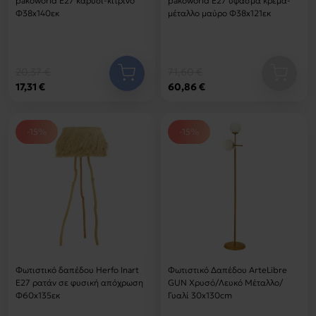
pakoworld Ε27 καρυδί-κίτρινο
pakoworld Ε27 ύφασμα κρέμα-
Φ38x140εκ
μέταλλο μαύρο Φ38x121εκ
20,37 €
71,60 €
17,31 €
60,86 €
-15%
-15%
Φωτιστικό δαπέδου Herfo Inart
Φωτιστικό Δαπέδου ArteLibre
Ε27 ρατάν σε φυσική απόχρωση
GUN Χρυσό/Λευκό Μέταλλο/
Φ60x135εκ
Γυαλί 30x130cm