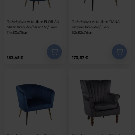
Πολυθρόνα ArteLibre FLORIAN
Πολυθρόνα ArteLibre TIANA
Μπλε Βελούδο/Μέταλλο/Ξύλο
Κίτρινο Βελούδο/Ξύλο
74x80x75cm
52x82x76cm
183,45 €
173,57 €