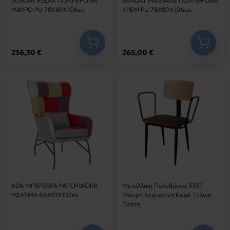
SUNDAY RELAX ΠΟΛΥΘΡΟΝΑ
SUNDAY MASSAGE ΠΟΛΥΘΡΟΝΑ
ΜΑΥΡΟ PU 78Χ89Χ106εκ.
ΚΡΕΜ PU 78Χ89Χ106εκ.
236,30 €
265,00 €
ADA ΜΠΕΡΖΕΡΑ PATCHWORK
Μεταλλική Πολυθρόνα 335Τ
ΥΦΑΣΜΑ 66Χ81Χ102εκ.
Μάυρη Δερματίνη Καφέ Ξύλινη
Πλάτη