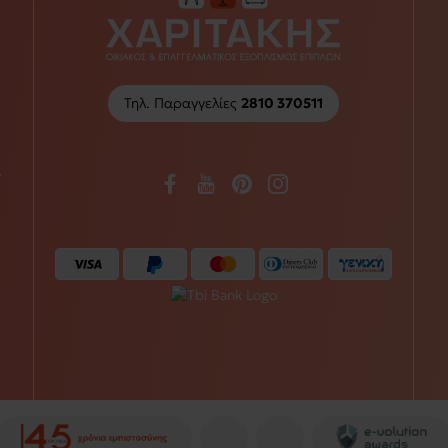
Τηλ. Παραγγελίες
2810 370511
/