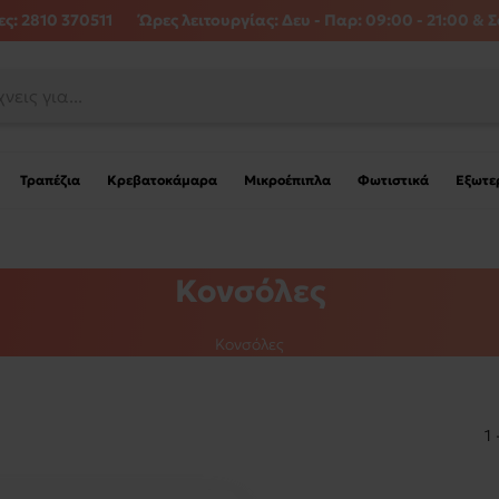
ς: 2810 370511
Ώρες λειτουργίας:
Δευ - Παρ: 09:00 - 21:00 & Σ
Τραπέζια
Κρεβατοκάμαρα
Μικροέπιπλα
Φωτιστικά
Εξωτε
Κονσόλες
Κονσόλες
1 