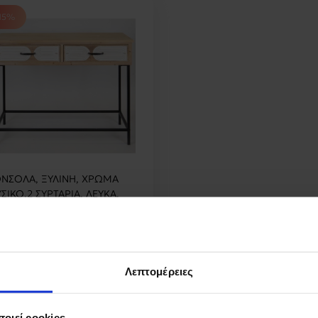
15%
ΝΣΟΛΑ, ΞΥΛΙΝΗ, ΧΡΩΜΑ
ΣΙΚΟ,2 ΣΥΡΤΑΡΙΑ, ΛΕΥΚΑ,
0x41x80.50cm
7,97 €
142,77 €
Λεπτομέρειες
οιεί cookies