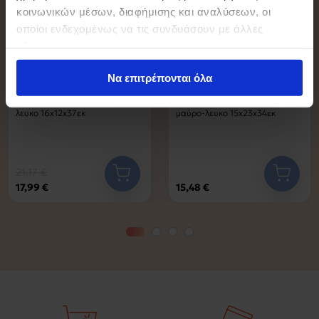
κοινωνικών μέσων, διαφήμισης και αναλύσεων, οι
οποίοι ενδεχομένως να τις συνδυάσουν με άλλες
πληροφορίες που τους έχετε παραχωρήσει ή τις οποίες
έχουν συλλέξει σε σχέση με την από μέρους σας χρήση
Να επιτρέπονται όλα
των υπηρεσιών τους.
Φωτιστικό τοίχου-απλίκα Teary
Φωτιστικό τοίχου-απλίκα
pakoworld G9 μέταλλο μαύρο-
Genka pakoworld G9 μέταλλο
λευκο 16x12x37εκ
μαύρο-λευκο 15x23x34εκ
21,17 €
17,99 €
15,48 €