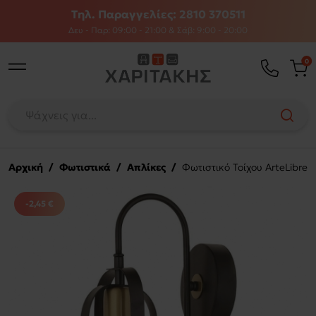
Τηλ. Παραγγελίες: 2810 370511
Δευ - Παρ: 09:00 - 21:00 & Σάβ: 9:00 - 20:00
0
Αρχική
/
Φωτιστικά
/
Απλίκες
/
Φωτιστικό Τοίχου ArteLibr
-2,45 €