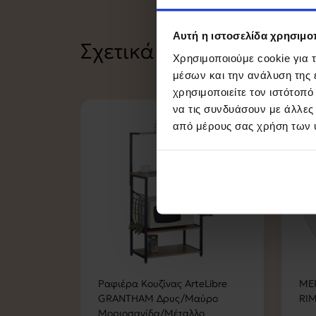
Λιτό αλλά συ
που θα καλύψ
Αυτή η ιστοσελίδα χρησιμοπ
Σχετικά Προϊόντα
Χρησιμοποιούμε cookie για 
μέσων και την ανάλυση της
χρησιμοποιείτε τον ιστότοπ
να τις συνδυάσουν με άλλες
από μέρους σας χρήση των 
Ραφιέρα Κουζίνας ArteLibre
MER
GRANTHAM Δρυς/Μαύρο
RIM
Μοριοσανίδα/Μέταλλο