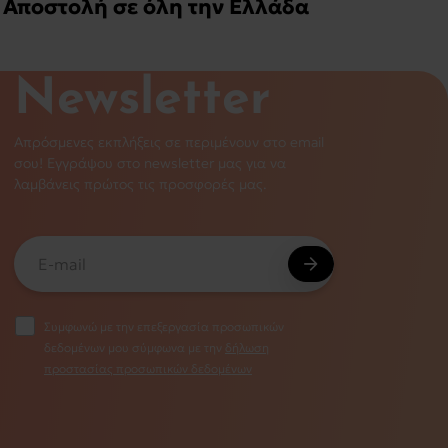
Αποστολή σε όλη την Ελλάδα
Newsletter
Απρόσμενες εκπλήξεις σε περιμένουν στο email
σου! Εγγράψου στο newsletter μας για να
λαμβάνεις πρώτος τις προσφορές μας.
Συμφωνώ με την επεξεργασία προσωπικών
δεδομένων μου σύμφωνα με την
δήλωση
προστασίας προσωπικών δεδομένων