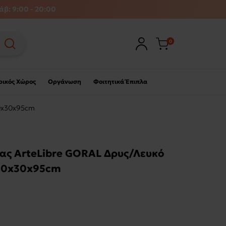
άβ: 9:00 - 20:00
0
ρικός Χώρος
Οργάνωση
Φοιτητικά Έπιπλα
60x30x95cm
ας ArteLibre GORAL Δρυς/Λευκό
60x30x95cm