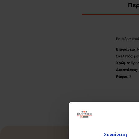
Πε
Ραφιέρα κου
Επιφάνεια
:
Σκελετός
: μ
Χρώμα
: δρυ
Διαστάσεις
:
Ράφια
: 3
Ντουλάπια
: 
Στιβαρός σκε
Επιφάνειες α
Παράγεται σύ
υγεία
Θα αποτελέσε
Διαθέτει ένα
κουζίνας
Συναίνεση
Διαθέτει τρί