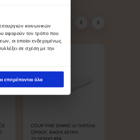
ευτικό χώρο
λειτουργιών κοινωνικών
ου αφορούν τον τρόπο που
εων, οι οποίοι ενδεχομένως
υλλέξει σε σχέση με την
α επιτρέπονται όλα
CE
COUP FINE DINING st ΠΙΑΤΕΛΑ
COUP FIN
Ο
ΟΡΘΟΓ. ΒΑΘΙΑ ΛΕΥΚΗ
ΟΒΑΛ ΣΤ
25,5Χ18Χ5,8ΕΚ
44Χ14Χ2,