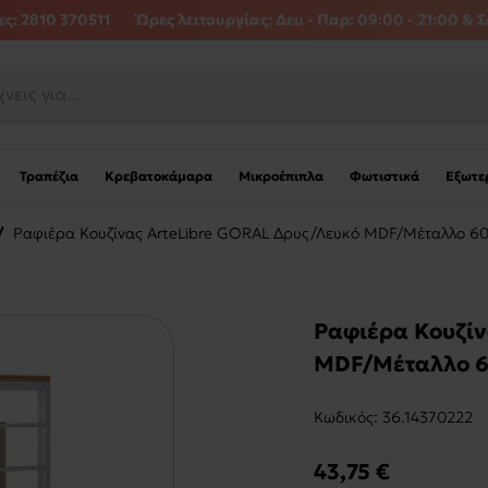
ς: 2810 370511
Ώρες λειτουργίας:
Δευ - Παρ: 09:00 - 21:00 & Σ
Τραπέζια
Κρεβατοκάμαρα
Μικροέπιπλα
Φωτιστικά
Εξωτε
/
Ραφιέρα Κουζίνας ArteLibre GORAL Δρυς/Λευκό MDF/Μέταλλο 
Ραφιέρα Κουζίν
MDF/Μέταλλο 
Kωδικός:
36.14370222
43,75 €