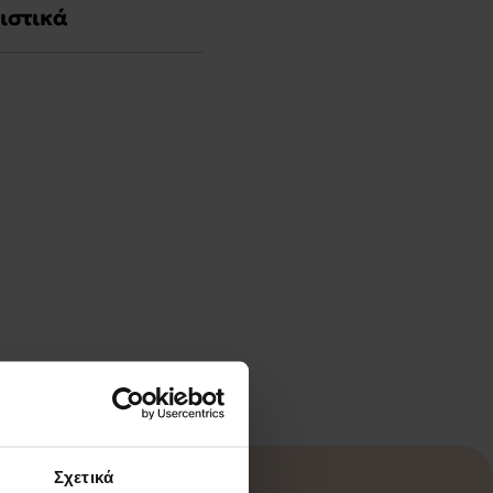
ιστικά
ι το χρόνο
 τα στοιχεία
άλλον και την
ς και ειδών
Σχετικά
μικροσυσκευής