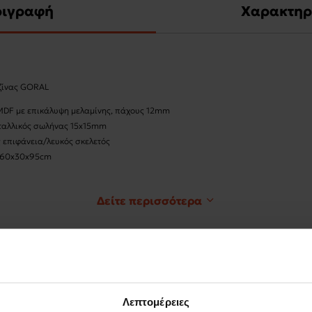
ριγραφή
Χαρακτηρ
ζίνας GORAL
 MDF με επικάλυψη μελαμίνης, πάχους 12mm
εταλλικός σωλήνας 15x15mm
ς επιφάνεια/λευκός σκελετός
 60x30x95cm
1
Δείτε περισσότερα
λετός κατασκευασμένος από υψηλής ποιότητας μέταλλο με αντοχή στη χρήση κα
πό MDF πάχους 12mm με επικάλυψη μελαμίνης για αντοχή στην καταπόνηση και
μφωνα με Ευρωπαϊκά πρότυπα ποιότητας που το κάνουν ακίνδυνο για το περιβ
ι την ιδανική επιλογή για την κουζίνα ή ακόμα και το μπάνιο
 ντουλάπι κάτω που παρέχει άφθονο χώρο για την αποθήκευση σκευών μαγειρική
Λεπτομέρειες
α ράφια, με το χαμηλό ράφι να αποτελεί το ιδανικό σημείο για την τοποθέτηση 