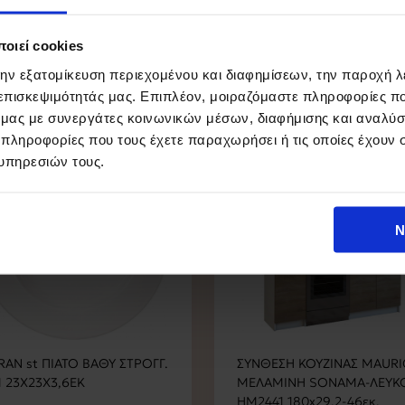
νάμα μοντέρνο, ιδιαίτερα χρηστικό, με ανθεκτικά υλικά κατασκευής και αποθηκ
ει όλες σας τις ανάγκες
οιεί cookies
την εξατομίκευση περιεχομένου και διαφημίσεων, την παροχή 
 επισκεψιμότητάς μας. Επιπλέον, μοιραζόμαστε πληροφορίες π
ό μας με συνεργάτες κοινωνικών μέσων, διαφήμισης και αναλύσ
 πληροφορίες που τους έχετε παραχωρήσει ή τις οποίες έχουν σ
υπηρεσιών τους.
Ν
AN st ΠΙΑΤΟ ΒΑΘΥ ΣΤΡΟΓΓ.
ΣΥΝΘΕΣΗ ΚΟΥΖΙΝΑΣ MAURI
 23Χ23Χ3,6ΕΚ
ΜΕΛΑΜΙΝΗ SONAMA-ΛΕΥΚ
HM2441 180x29,2-46εκ.