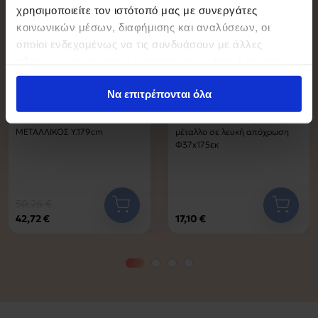
χρησιμοποιείτε τον ιστότοπό μας με συνεργάτες
κοινωνικών μέσων, διαφήμισης και αναλύσεων, οι
οποίοι ενδεχομένως να τις συνδυάσουν με άλλες
πληροφορίες που τους έχετε παραχωρήσει ή τις οποίες
έχουν συλλέξει σε σχέση με την από μέρους σας χρήση
Να επιτρέπονται όλα
των υπηρεσιών τους.
ΚΑΛΟΓΕΡΟΣ ΛΕΥΚΟΣ
Καλόγερος Keleste pakoworld
ΜΕΤΑΛΛΙΚΟΣ Υ.179cm
μέταλλο σε λευκή απόχρωση
Φ37x175εκ
50,26 €
42,72 €
17,10 €