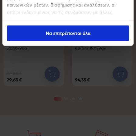
κοινωνικών μέσων, διαφήμισης και αναλύσεων, οι
οποίοι ενδεχομένως να τις συνδυάσουν με άλλες
πληροφορίες που τους έχετε παραχωρήσει ή τις οποίες
έχουν συλλέξει σε σχέση με την από μέρους σας χρήση
Να επιτρέπονται όλα
των υπηρεσιών τους.
Καρέκλα Γραφείου ArteLibre
BF2950W Πολυθρόνα Γραφείου
PRESLEY Μπλε Mesh
Διευθυντή, Mesh Μαύρο
50x50x96cm
60x67x119/129cm
34,86 €
29,63 €
94,35 €