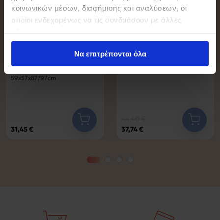
κοινωνικών μέσων, διαφήμισης και αναλύσεων, οι
οποίοι ενδεχομένως να τις συνδυάσουν με άλλες
πληροφορίες που τους έχετε παραχωρήσει ή τις οποίες
έχουν συλλέξει σε σχέση με την από μέρους σας χρήση
Να επιτρέπονται όλα
των υπηρεσιών τους.
BF2112 Πολυθρόνα Γραφείου
ST100 ΜΑΥΡΟ PU ΣΚΑΜΠΟ
Ύφασμα Μαύρο Mesh
ΣΧΕΔΙΑΣΤΗΡΙΟΥ 56Χ56Χ87εκ.
59x57x87/97cm
44,40 €
31,45 €
37,74 €