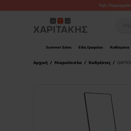
Τηλ. Παραγγελίε
Summer Sales
Είδη Γραφείου
Καθίσματα
Αρχική
/
Μικροέπιπλα
/
Καθρέπτες
/
DAYTON