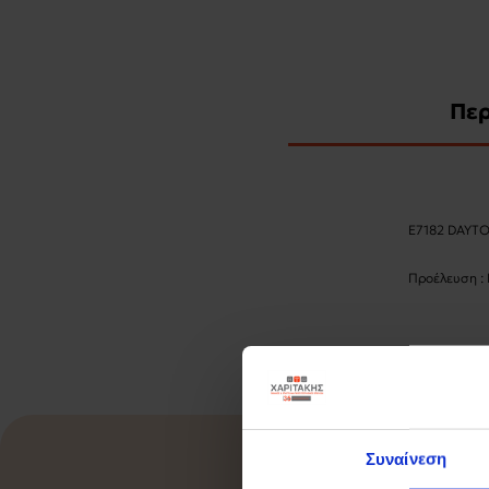
Πε
Ε7182 DAYTO
Προέλευση : 
Συναίνεση