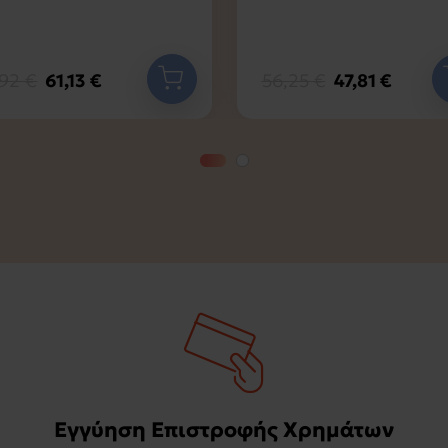
,92 €
61,13 €
56,25 €
47,81 €
Εγγύηση Επιστροφής Χρημάτων