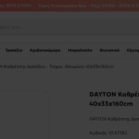
ς: 2810 370511
Ώρες λειτουργίας:
Δευ - Παρ: 09:00 - 21:00 & Σ
Τραπέζια
Κρεβατοκάμαρα
Μικροέπιπλα
Φωτιστικά
Εξωτε
 Καθρέπτης Δαπέδου - Τοίχου, Αλουμίνιο 40x33x160cm
DAYTON Καθρέπτ
40x33x160cm
DAYTON Καθρέπτης Δαπέδ
Kωδικός:
01.Ε7182