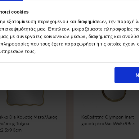
οιεί cookies
την εξατομίκευση περιεχομένου και διαφημίσεων, την παροχή 
 επισκεψιμότητάς μας. Επιπλέον, μοιραζόμαστε πληροφορίες π
ό μας με συνεργάτες κοινωνικών μέσων, διαφήμισης και αναλύσ
 πληροφορίες που τους έχετε παραχωρήσει ή τις οποίες έχουν σ
15%
-15%
υπηρεσιών τους.
Ν
ekko Dia Χρυσός Μεταλλικός
Καθρέπτης Olympon Inart
ρέπτης Τοίχου
χρυσό μέταλλο 49x5x99εκ
x2.5x91)cm