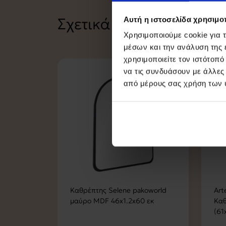
Σχετικά Προϊόντα
Αυτή η ιστοσελίδα χρησιμοπ
Χρησιμοποιούμε cookie για 
μέσων και την ανάλυση της
χρησιμοποιείτε τον ιστότοπ
να τις συνδυάσουν με άλλες
-
από μέρους σας χρήση των 
Καθρέπτης Selene pakoworld
Art
μαύρο MDF 46x1.2x60 εκ
Καθ
(61