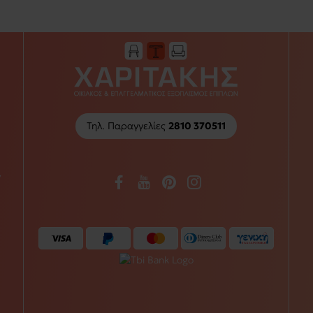
Τηλ. Παραγγελίες
2810 370511
/