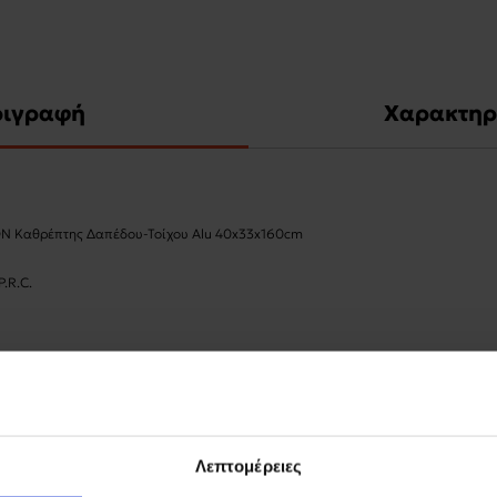
ριγραφή
Χαρακτηρ
N Καθρέπτης Δαπέδου-Τοίχου Alu 40x33x160cm
P.R.C.
Λεπτομέρειες