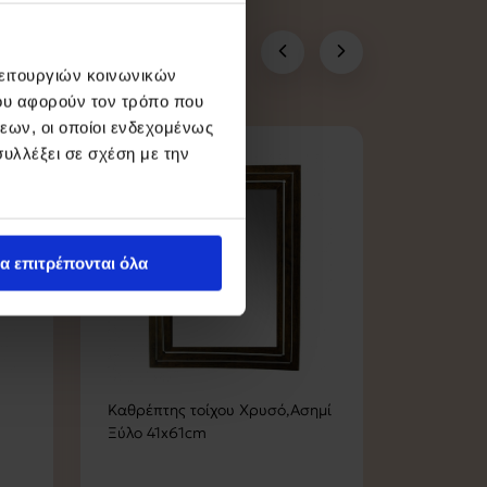
λειτουργιών κοινωνικών
ου αφορούν τον τρόπο που
εων, οι οποίοι ενδεχομένως
υλλέξει σε σχέση με την
α επιτρέπονται όλα
Καθρέπτης τοίχου Χρυσό,Ασημί
Καθρέπτη
Ξύλο 41x61cm
80x60cm