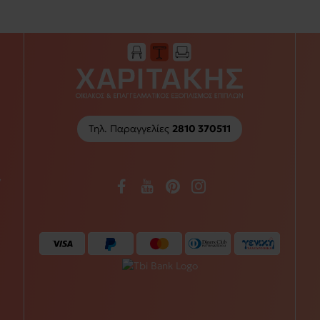
Τηλ. Παραγγελίες
2810 370511
/