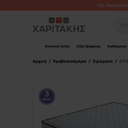
Τηλ. Παραγγελίε
Summer Sales
Είδη Γραφείου
Καθίσματα
Αρχική
/
Κρεβατοκάμαρα
/
Στρώματα
/
ΣΤΡ