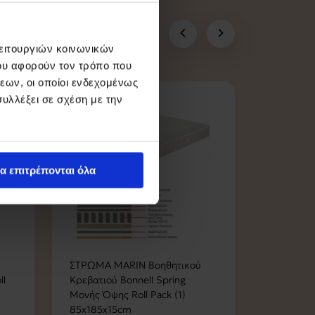
λειτουργιών κοινωνικών
ου αφορούν τον τρόπο που
εων, οι οποίοι ενδεχομένως
υλλέξει σε σχέση με την
α επιτρέπονται όλα
ΣΤΡΩΜΑ MARIN Βοηθητικού
ΣΤΡΩΜΑ M
l
Κρεβατιού Bonnell Spring
Memory F
Μονής Όψης Roll Pack (1)
Όψης Roll
85x185x15cm
160x200