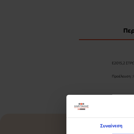
Πε
Ε2015,2 ΣΤΡ
Προέλευση : 
Συναίνεση