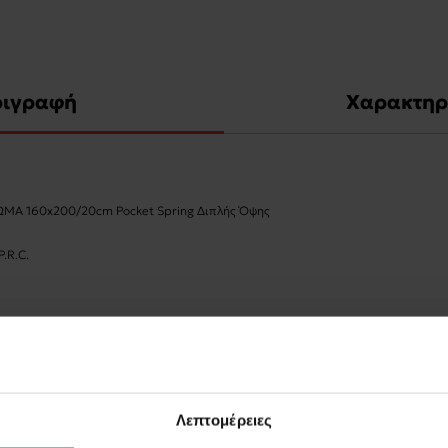
ριγραφή
Χαρακτηρ
ΩΜΑ 160x200/20cm Pocket Spring Διπλής Όψης
P.R.C.
Λεπτομέρειες