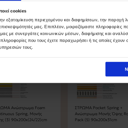
οιεί cookies
την εξατομίκευση περιεχομένου και διαφημίσεων, την παροχή 
 επισκεψιμότητάς μας. Επιπλέον, μοιραζόμαστε πληροφορίες π
ό μας με συνεργάτες κοινωνικών μέσων, διαφήμισης και αναλύσ
 πληροφορίες που τους έχετε παραχωρήσει ή τις οποίες έχουν σ
υπηρεσιών τους.
Ν
ΡΩΜΑ Ανώστρωμα Foam
ΣΤΡΩΜΑ Pocket Spring +
tinuous Spring, Μονής
Ανώστρωμα Μονής Όψης Rol
ς (3) 90x200x(24/22)cm
Pack (5) 90x200x31cm