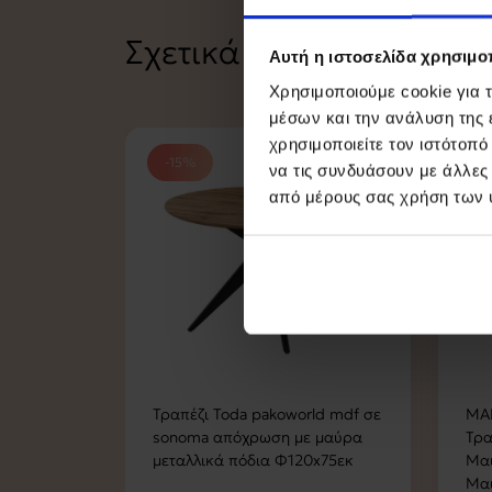
Σχετικά Προϊόντα
Αυτή η ιστοσελίδα χρησιμοπ
Χρησιμοποιούμε cookie για 
μέσων και την ανάλυση της
χρησιμοποιείτε τον ιστότοπ
-15%
να τις συνδυάσουν με άλλες
από μέρους σας χρήση των 
Τραπέζι Toda pakoworld mdf σε
MAR
sonoma απόχρωση με μαύρα
Τρα
μεταλλικά πόδια Φ120x75εκ
Μαύ
Μαύ