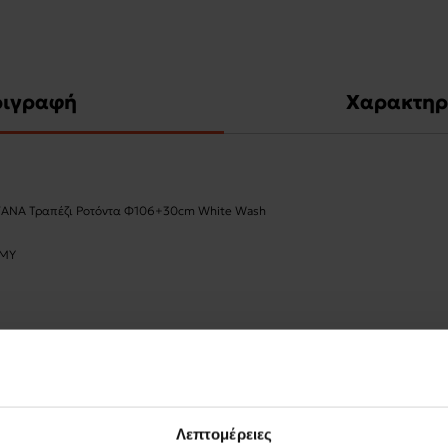
ριγραφή
Χαρακτηρ
VANA Τραπέζι Ροτόντα Φ106+30cm White Wash
 ΜΥ
Λεπτομέρειες