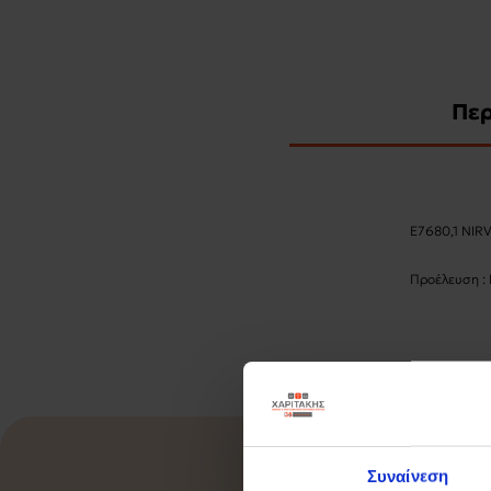
Πε
Ε7680,1 NIR
Προέλευση :
Συναίνεση