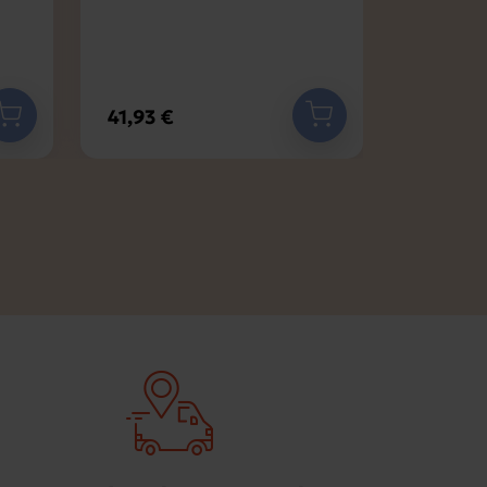
-Chair 55
41,93 €
516,67