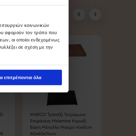
λειτουργιών κοινωνικών
ου αφορούν τον τρόπο που
εων, οι οποίοι ενδεχομένως
υλλέξει σε σχέση με την
α επιτρέπονται όλα
ΖΙ
MARCO Τραπέζι Τετράγωνο
GORDON 
Επιφάνεια Melamine Καρυδί
Ξύλινη Σα
Βάση Μέταλλο Μαύρο 41x41cm
Καρέκλες
OR
60x60x74cm
Walnut, Ύ