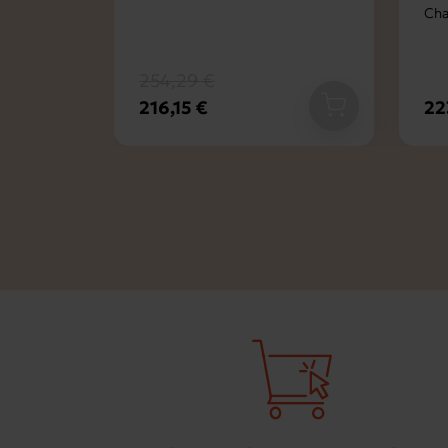
Cha
254,29 €
216,15 €
22