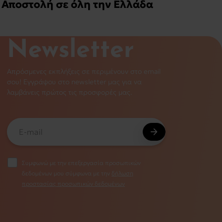
Αποστολή σε όλη την Ελλάδα
Newsletter
Απρόσμενες εκπλήξεις σε περιμένουν στο email
σου! Εγγράψου στο newsletter μας για να
λαμβάνεις πρώτος τις προσφορές μας.
Συμφωνώ με την επεξεργασία προσωπικών
δεδομένων μου σύμφωνα με την
δήλωση
προστασίας προσωπικών δεδομένων