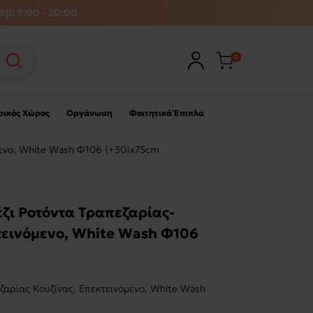
άβ: 9:00 - 20:00
0
ρικός Χώρος
Οργάνωση
Φοιτητικά Έπιπλα
μενο, White Wash Φ106 (+30)x75cm
ι Ροτόντα Τραπεζαρίας-
τεινόμενο, White Wash Φ106
αρίας Κουζίνας, Επεκτεινόμενο, White Wash