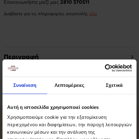
Επικοινωνήστε μαζί μας
2810 370511
Διαβάστε για τις πληροφορίες αποστολής
εδώ
Περιγραφή
Χαρακτηριστικά
Συναίνεση
Λεπτομέρειες
Σχετικά
Αυτή η ιστοσελίδα χρησιμοποιεί cookies
Χρησιμοποιούμε cookie για την εξατομίκευση
Σχετικά Προϊόντα
περιεχομένου και διαφημίσεων, την παροχή λειτουργιών
κοινωνικών μέσων και την ανάλυση της