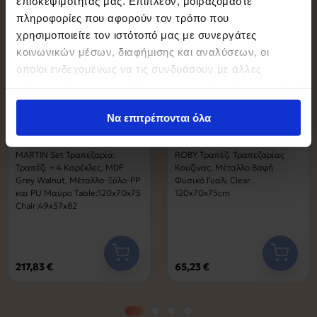
επισκεψιμότητάς μας. Επιπλέον, μοιραζόμαστε
πληροφορίες που αφορούν τον τρόπο που
χρησιμοποιείτε τον ιστότοπό μας με συνεργάτες
κοινωνικών μέσων, διαφήμισης και αναλύσεων, οι
οποίοι ενδεχομένως να τις συνδυάσουν με άλλες
πληροφορίες που τους έχετε παραχωρήσει ή τις οποίες
έχουν συλλέξει σε σχέση με την από μέρους σας χρήση
Να επιτρέπονται όλα
των υπηρεσιών τους.
MARTIN Set Τραπεζαρία:
ROBY Τραπέζι Τραπεζαρίας
Τραπέζι + 4 Καρέκλες, MDF
Κουζίνας, Μέταλλο Βαφή
Grey Walnut, Μέταλλο-Ξύλο-PP
Φυσικό Γυαλί Clear
και PU Μαύρο Table:120x70x75
120x70x75cm
Chair:49x57x82
217,83 €
65,23 €