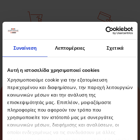
Πάνω από 14.000
Εγγύηση
Προϊόντα
Επιστροφής
Συναίνεση
Λεπτομέρειες
Σχετικά
Χρημάτων
Αυτή η ιστοσελίδα χρησιμοποιεί cookies
Χρησιμοποιούμε cookie για την εξατομίκευση
περιεχομένου και διαφημίσεων, την παροχή λειτουργιών
About
κοινωνικών μέσων και την ανάλυση της
επισκεψιμότητάς μας. Επιπλέον, μοιραζόμαστε
πληροφορίες που αφορούν τον τρόπο που
Info
χρησιμοποιείτε τον ιστότοπό μας με συνεργάτες
κοινωνικών μέσων, διαφήμισης και αναλύσεων, οι
Newsletter
οποίοι ενδεχομένως να τις συνδυάσουν με άλλες
πληροφορίες που τους έχετε παραχωρήσει ή τις οποίες