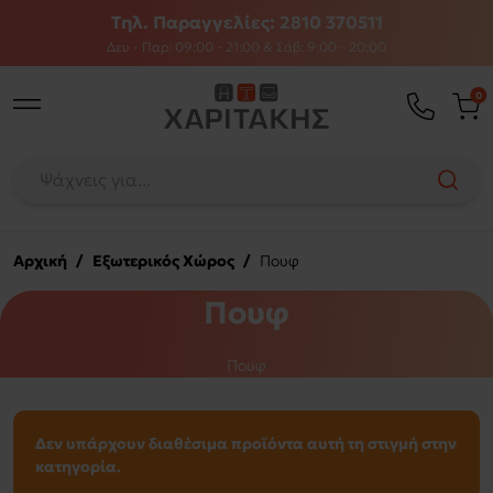
Τηλ. Παραγγελίες: 2810 370511
Δευ - Παρ: 09:00 - 21:00 & Σάβ: 9:00 - 20:00
0
Αρχική
/
Εξωτερικός Χώρος
/
Πουφ
Πουφ
Πουφ
Δεν υπάρχουν διαθέσιμα προϊόντα αυτή τη στιγμή στην
κατηγορία.