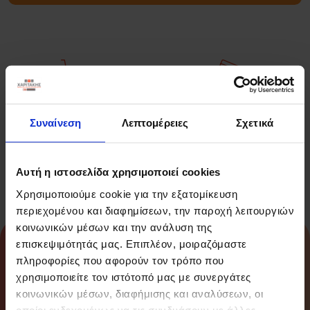
Πάνω από 14.000
Εγγύηση
Συναίνεση
Λεπτομέρειες
Σχετικά
Προϊόντα
Επιστροφής
Χρημάτων
Αυτή η ιστοσελίδα χρησιμοποιεί cookies
Χρησιμοποιούμε cookie για την εξατομίκευση
περιεχομένου και διαφημίσεων, την παροχή λειτουργιών
κοινωνικών μέσων και την ανάλυση της
About
επισκεψιμότητάς μας. Επιπλέον, μοιραζόμαστε
πληροφορίες που αφορούν τον τρόπο που
χρησιμοποιείτε τον ιστότοπό μας με συνεργάτες
Info
κοινωνικών μέσων, διαφήμισης και αναλύσεων, οι
οποίοι ενδεχομένως να τις συνδυάσουν με άλλες