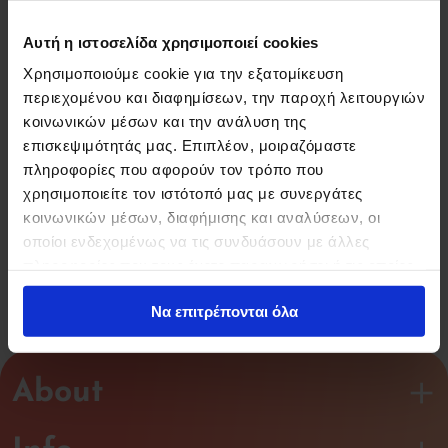
Αυτή η ιστοσελίδα χρησιμοποιεί cookies
Χρησιμοποιούμε cookie για την εξατομίκευση
περιεχομένου και διαφημίσεων, την παροχή λειτουργιών
κοινωνικών μέσων και την ανάλυση της
επισκεψιμότητάς μας. Επιπλέον, μοιραζόμαστε
πληροφορίες που αφορούν τον τρόπο που
χρησιμοποιείτε τον ιστότοπό μας με συνεργάτες
Πάνω από 14.000
Εγγύηση
κοινωνικών μέσων, διαφήμισης και αναλύσεων, οι
Προϊόντα
Επιστροφής
οποίοι ενδεχομένως να τις συνδυάσουν με άλλες
Χρημάτων
πληροφορίες που τους έχετε παραχωρήσει ή τις οποίες
έχουν συλλέξει σε σχέση με την από μέρους σας χρήση
Να επιτρέπονται όλα
των υπηρεσιών τους.
About