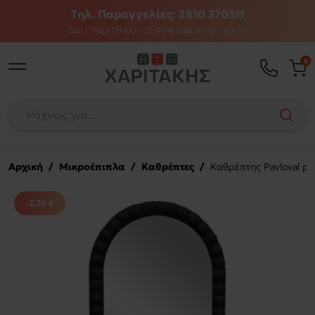
Τηλ. Παραγγελίες: 2810 370511
Δευ - Παρ: 09:00 - 21:00 & Σάβ: 9:00 - 20:00
0
Αρχική
/
Μικροέπιπλα
/
Καθρέπτες
/
Καθρέπτης Pavloval p
-2,26 €