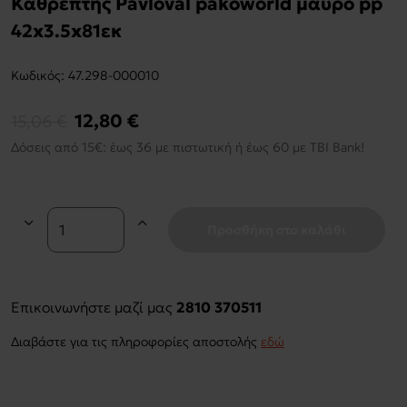
Καθρέπτης Pavloval pakoworld μαύρο pp
42x3.5x81εκ
Kωδικός:
47.298-000010
12,80 €
15,06 €
Δόσεις από 15€: έως 36 με πιστωτική ή έως 60 με TBI Bank!
Προσθήκη στο καλάθι
Επικοινωνήστε μαζί μας
2810 370511
Διαβάστε για τις πληροφορίες αποστολής
εδώ