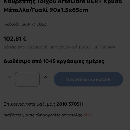
Καθρέπτης Τοίχου ArteLibre BERT Χρυσό
Μέταλλο/Γυαλί 90x1.5x65cm
Kωδικός:
36.14790033
102,81 €
Δόσεις από 15€: έως 36 με πιστωτική ή έως 60 με TBI Bank!
Διαθέσιμο από 10-15 εργάσιμες ημέρες
Προσθήκη στο καλάθι
Επικοινωνήστε μαζί μας
2810 370511
Διαβάστε για τις πληροφορίες αποστολής
εδώ