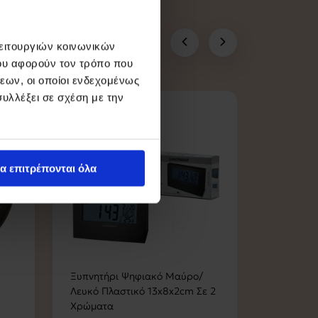
λειτουργιών κοινωνικών
ου αφορούν τον τρόπο που
εων, οι οποίοι ενδεχομένως
υλλέξει σε σχέση με την
α επιτρέπονται όλα
Ξυπνητήρι Ψηφιακό Μαύρο/
Ρολόι Τοί
Λευκό Πλαστικό 13x8x2cm Σε 2
Φ58x4cm
Χρώματα