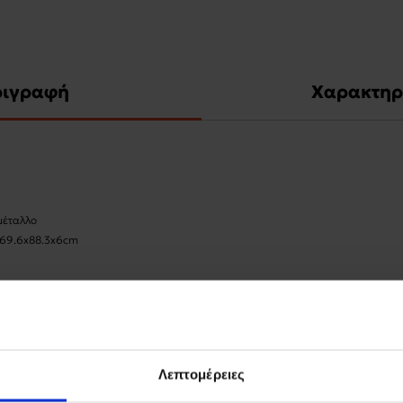
ριγραφή
Χαρακτηρ
 μέταλλο
 69.6x88.3x6cm
Λεπτομέρειες