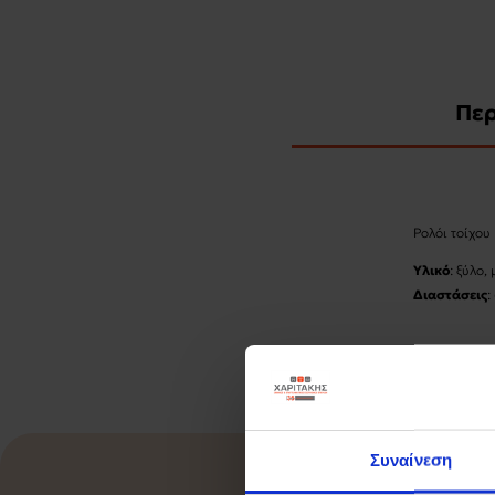
Πε
Ρολόι τοίχου
Υλικό
: ξύλο,
Διαστάσεις
:
Συναίνεση