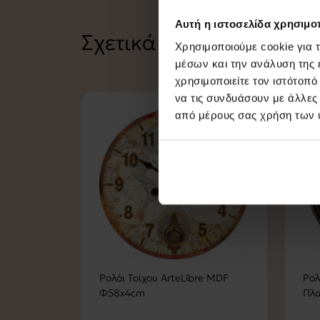
Αυτή η ιστοσελίδα χρησιμοπ
Σχετικά Προϊόντα
Χρησιμοποιούμε cookie για 
μέσων και την ανάλυση της
χρησιμοποιείτε τον ιστότοπ
να τις συνδυάσουν με άλλες
από μέρους σας χρήση των 
Ρολόι Τοίχου ArteLibre MDF
Ρολ
Φ58x4cm
Πλα