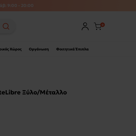
άβ: 9:00 - 20:00
0
ρικός Χώρος
Οργάνωση
Φοιτητικά Έπιπλα
rteLibre Ξύλο/Μέταλλο