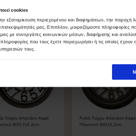
οιεί cookies
την εξατομίκευση περιεχομένου και διαφημίσεων, την παροχή 
 επισκεψιμότητάς μας. Επιπλέον, μοιραζόμαστε πληροφορίες π
ό μας με συνεργάτες κοινωνικών μέσων, διαφήμισης και αναλύσ
 πληροφορίες που τους έχετε παραχωρήσει ή τις οποίες έχουν σ
υπηρεσιών τους.
Ν
όι Τοίχου ArteLibre Καφέ
Ρολόι Τοίχου ArteLibre Καφέ
στικό Φ50.7x5.2cm
Πλαστικό Φ61x5.2cm