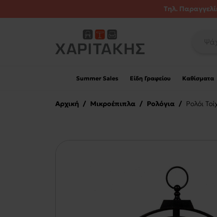
Τηλ. Παραγγελίε
Summer Sales
Είδη Γραφείου
Καθίσματα
Αρχική
/
Μικροέπιπλα
/
Ρολόγια
/
Ρολόι Το