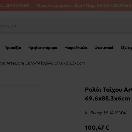
ς: 2810 370511
Ώρες λειτουργίας:
Δευ - Παρ: 09:00 - 21:00 & Σ
Τραπέζια
Κρεβατοκάμαρα
Μικροέπιπλα
Φωτιστικά
Εξωτε
ίχου ArteLibre Ξύλο/Μέταλλο 69.6x88.3x6cm
Ρολόι Τοίχου A
69.6x88.3x6cm
Kωδικός:
36.14650041
100,47 €