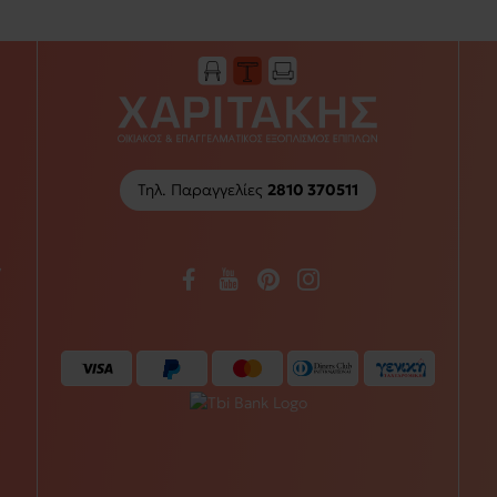
Τηλ. Παραγγελίες
2810 370511
/