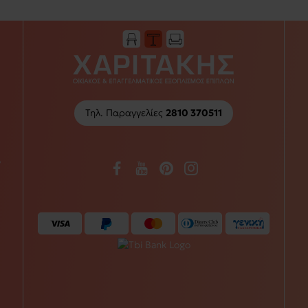
Τηλ. Παραγγελίες
2810 370511
/