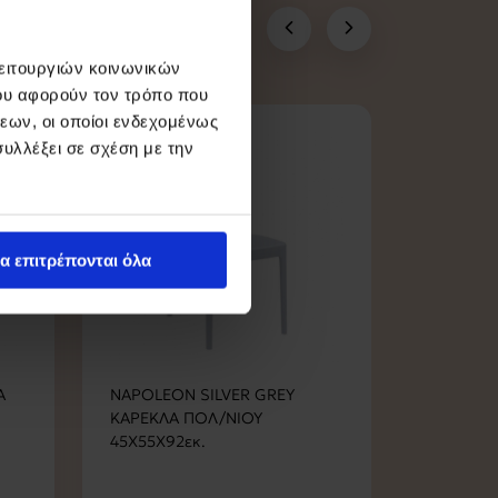
λειτουργιών κοινωνικών
ου αφορούν τον τρόπο που
εων, οι οποίοι ενδεχομένως
υλλέξει σε σχέση με την
α επιτρέπονται όλα
Α
NAPOLEON SILVER GREY
BOLD/P 
ΚΑΡΕΚΛΑ ΠΟΛ/ΝΙΟΥ
ΠΤΥΣΣ/ΝΗ
45X55X92εκ.