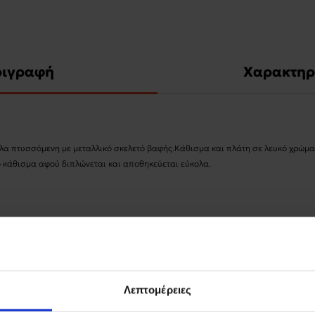
ριγραφή
Χαρακτηρ
λα πτυσσόμενη με μεταλλικό σκελετό βαφής.Κάθισμα και πλάτη σε λευκό χρώμα
 κάθισμα αφού διπλώνεται και αποθηκεύεται εύκολα.
Λεπτομέρειες