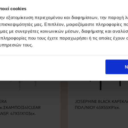
οιεί cookies
την εξατομίκευση περιεχομένου και διαφημίσεων, την παροχή 
 επισκεψιμότητάς μας. Επιπλέον, μοιραζόμαστε πληροφορίες π
ό μας με συνεργάτες κοινωνικών μέσων, διαφήμισης και αναλύσ
15%
 πληροφορίες που τους έχετε παραχωρήσει ή τις οποίες έχουν σ
υπηρεσιών τους.
Ν
ERA
JOSEPHINE BLACK ΚΑΡΕΚΛ
εκ.ΣΚΑΜΠΟ(Σ4)CLEAR
ΠΟΛ/ΝΙΟΥ 45X55X91εκ.
NSP. 47Χ51Χ103εκ.