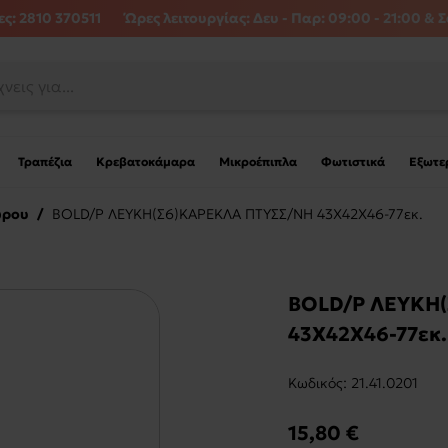
ς: 2810 370511
Ώρες λειτουργίας:
Δευ - Παρ: 09:00 - 21:00 & Σ
Τραπέζια
Κρεβατοκάμαρα
Μικροέπιπλα
Φωτιστικά
Εξωτε
ώρου
/
BOLD/P ΛΕΥΚΗ(Σ6)ΚΑΡΕΚΛΑ ΠΤΥΣΣ/ΝΗ 43X42X46-77εκ.
BOLD/P ΛΕΥΚΗ
43X42X46-77εκ.
Kωδικός:
21.41.0201
15,80 €