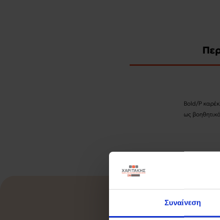
Πε
Bold/P καρέκ
ως βοηθητικό
Συναίνεση