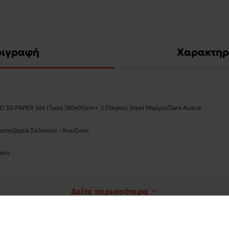
ριγραφή
Χαρακτηρ
D 3D PAPER Set (Τραπ.180x90cm+ 2 Πάγκοι) Steel Μαύρο/Dark Acacia
ραπεζαρία Σαλονιού - Κουζίνας
από :
ARD 3D PAPER Τραπέζι 180x90cm Steel Μαύρο/Dark Acacia
Δείτε περισσότερα
ιαστάσεις :
5cm