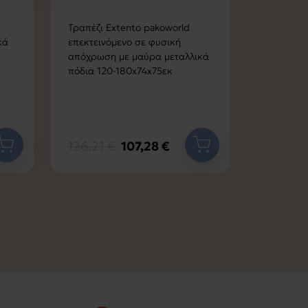
Τραπέζι Extento pakoworld
Σετ Τραπε
κά
επεκτεινόμενο σε φυσική
AOSA Μα
απόχρωση με μαύρα μεταλλικά
Γκρι Μέτ
πόδια 120-180x74x75εκ
180x90x7
126,21 €
107,28 €
349,96