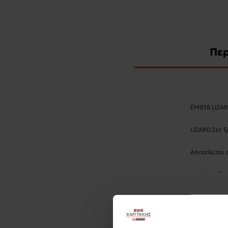
Πε
ΕΜ838 LIZAR
LIZARD Σετ Τ
Αποτελείται 
*** Τραπέζι
ΕΜ838,Τ LIZ
Εξωτερικές Δ
180x90x76,