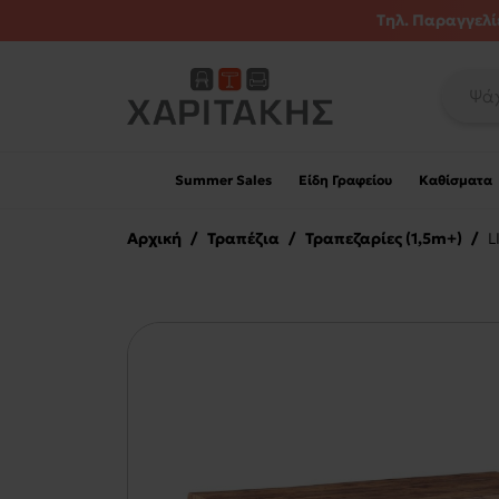
Τηλ. Παραγγελίε
Summer Sales
Είδη Γραφείου
Καθίσματα
Αρχική
/
Τραπέζια
/
Τραπεζαρίες (1,5m+)
/
L