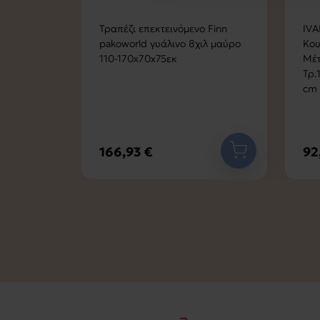
Απόχρωση Da
Τραπέζι επεκτεινόμενο Finn
IVA
Πάχος : 38
pakoworld γυάλινο 8χιλ μαύρο
Κου
110-170x70x75εκ
Μέτ
Βάση :
Τρ.
Μέταλλο Βα
cm
Προέλευση : 
166,93 €
92