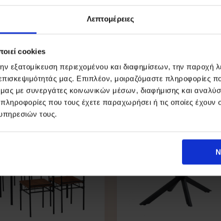
D PAPER
Λεπτομέρειες
180x90cm
m
rk Acacia
οιεί cookies
mm
την εξατομίκευση περιεχομένου και διαφημίσεων, την παροχή 
α :
 επισκεψιμότητάς μας. Επιπλέον, μοιραζόμαστε πληροφορίες π
 => Εσωτερικά 68,5cm
ό μας με συνεργάτες κοινωνικών μέσων, διαφήμισης και αναλύσ
m => Εσωτερικά 134,5cm
 πληροφορίες που τους έχετε παραχωρήσει ή τις οποίες έχουν σ
: 72,5m
υπηρεσιών τους.
φή Μαύρο
Ν
α Πάγκους
ARD 3D PAPER Πάγκος Steel Μαύρο/Dark Acacia
D PAPER
180x40cm