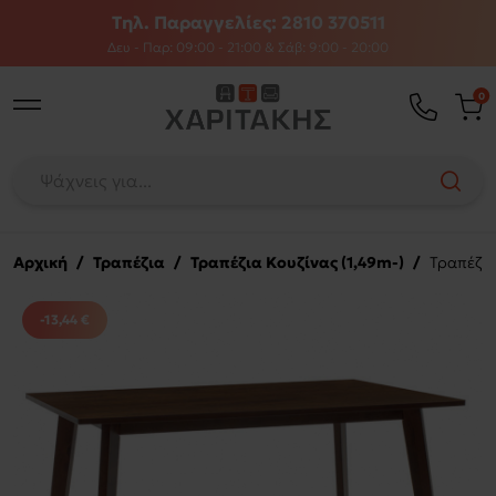
Τηλ. Παραγγελίες: 2810 370511
Δευ - Παρ: 09:00 - 21:00 & Σάβ: 9:00 - 20:00
0
Αρχική
/
Τραπέζια
/
Τραπέζια Κουζίνας (1,49m-)
/
Τραπέζι 
-13,44 €